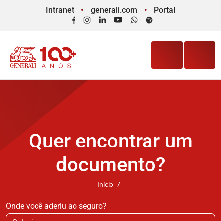
Intranet
generali.com
Portal
Facebook
Instagram
LinkedIn
YouTube
WhatsApp
Spotify
Quer encontrar um
documento?
Início
Onde você aderiu ao seguro?