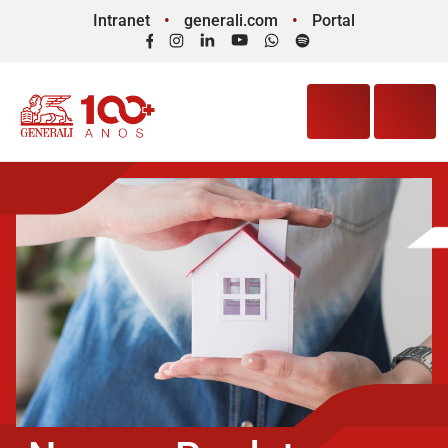
Intranet
generali.com
Portal
Facebook
Instagram
LinkedIn
YouTube
WhatsApp
Spotify