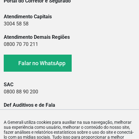
Portal do Corretor e Segurado
Atendimento Capitais
3004 58 58
Atendimento Demais Regiões
0800 70 70 211
Falar no WhatsApp
SAC
0800 88 90 200
Def Auditivos e de Fala
0800 88 90 400
A Generali utiliza cookies para auxiliar na sua navegação, melhorar
Ouvidoria
sua experiência como usuário, melhorar o conteúdo do nosso site,
0800 88 03 900
fazer análises e relatórios estatísticos sobre o uso do site e conectá-
lo com as mídias sociais. Tudo isso para proporcionar a melhor