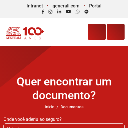
Intranet
generali.com
Portal
Facebook
Instagram
LinkedIn
YouTube
WhatsApp
Spotify
Quer encontrar um
documento?
Início
Documentos
Onde você aderiu ao seguro?