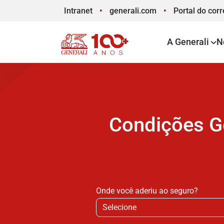
Intranet
generali.com
Portal
do corr
A Generali
N
Condições Ge
Onde você aderiu ao seguro?
Selecione