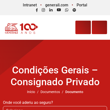
Intranet
generali.com
Portal
Facebook
Instagram
LinkedIn
YouTube
WhatsApp
Spotify
Condições Gerais –
Consignado Privado
Início
Documentos
Documento
Onde você aderiu ao seguro?