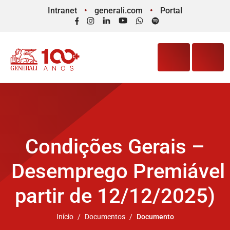
Intranet
generali.com
Portal
Facebook
Instagram
LinkedIn
YouTube
WhatsApp
Spotify
Condições Gerais –
Desemprego Premiável 
partir de 12/12/2025)
Início
Documentos
Documento