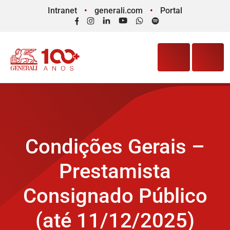
Intranet
generali.com
Portal
Facebook
Instagram
LinkedIn
YouTube
WhatsApp
Spotify
Condições Gerais –
Prestamista
Consignado Público
(até 11/12/2025)