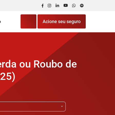
Facebook
Instagram
LinkedIn
YouTube
WhatsApp
Spotify
o
Acione seu seguro
erda ou Roubo de
025)