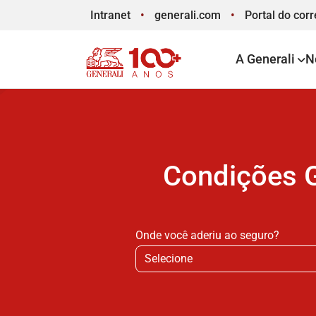
Intranet
generali.com
Portal
do corr
A Generali
N
Condições G
Onde você aderiu ao seguro?
Selecione