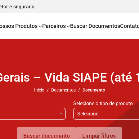
etor e segurado
ossos Produtos
Parceiros
Buscar Documentos
Contat
erais – Vida SIAPE (até
Início
Documentos
Documento
Selecione o tipo de produto
Selecione
Buscar documento
Limpar filtros