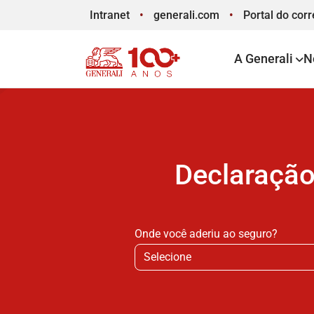
Intranet
generali.com
Portal
do corr
A Generali
N
Declaraçã
Onde você aderiu ao seguro?
Selecione