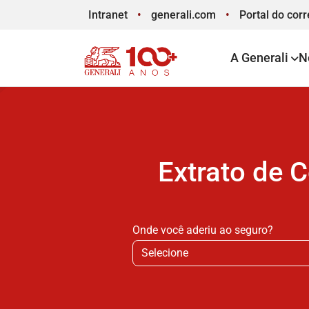
Intranet
generali.com
Portal
do corr
A Generali
N
Extrato de 
Onde você aderiu ao seguro?
Selecione