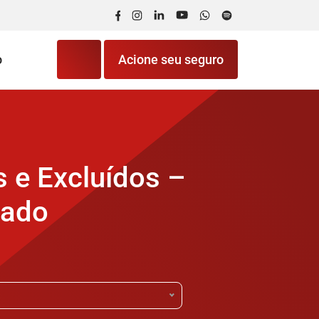
Facebook
Instagram
LinkedIn
YouTube
WhatsApp
Spotify
o
Acione seu seguro
s e Excluídos –
nado