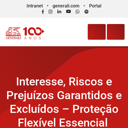
Intranet
generali.com
Portal
Facebook
Instagram
LinkedIn
YouTube
WhatsApp
Spotify
Interesse, Riscos e
Prejuízos Garantidos e
Excluídos – Proteção
Flexível Essencial