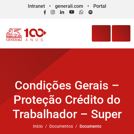
Intranet
generali.com
Portal
Facebook
Instagram
LinkedIn
YouTube
WhatsApp
Spotify
Condições Gerais –
Proteção Crédito do
Trabalhador – Super
Início
Documentos
Documento