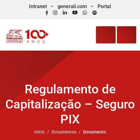
Intranet
generali.com
Portal
Facebook
Instagram
LinkedIn
YouTube
WhatsApp
Spotify
Regulamento de
Capitalização – Seguro
PIX
Início
Documentos
Documento