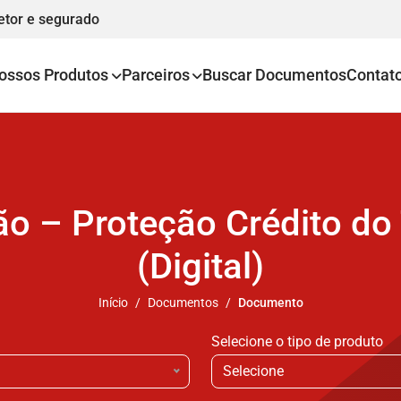
etor e segurado
ossos Produtos
Parceiros
Buscar Documentos
Contat
ão – Proteção Crédito d
(Digital)
Início
Documentos
Documento
Selecione o tipo de produto
Selecione