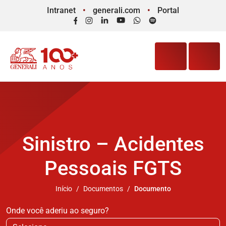
Intranet
generali.com
Portal
Facebook
Instagram
LinkedIn
YouTube
WhatsApp
Spotify
Sinistro – Acidentes
Pessoais FGTS
Início
Documentos
Documento
Onde você aderiu ao seguro?