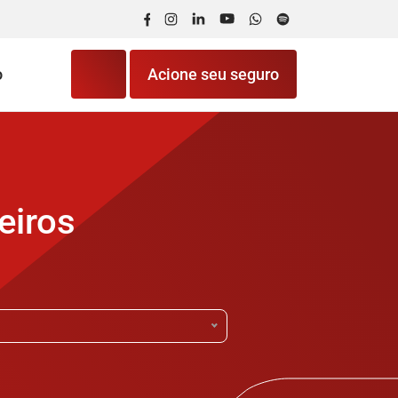
Facebook
Instagram
LinkedIn
YouTube
WhatsApp
Spotify
o
Acione seu seguro
eiros