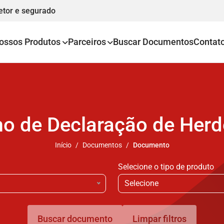
etor e segurado
ossos Produtos
Parceiros
Buscar Documentos
Contat
o de Declaração de Herd
Início
Documentos
Documento
Selecione o tipo de produto
Selecione
Buscar documento
Limpar filtros