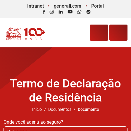
Intranet
generali.com
Portal
Facebook
Instagram
LinkedIn
YouTube
WhatsApp
Spotify
Termo de Declaração
de Residência
Início
Documentos
Documento
Onde você aderiu ao seguro?