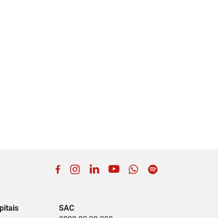
Facebook
Instagram
LinkedIn
YouTube
WhatsApp
Spotify
itais
SAC