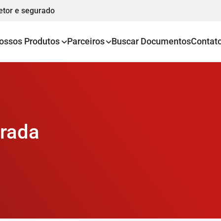
etor e segurado
ossos Produtos
Parceiros
Buscar Documentos
Contat
trada