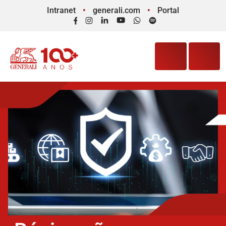
Intranet
generali.com
Portal
Facebook
Instagram
LinkedIn
YouTube
WhatsApp
Spotify