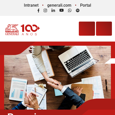
Intranet
generali.com
Portal
Facebook
Instagram
LinkedIn
YouTube
WhatsApp
Spotify