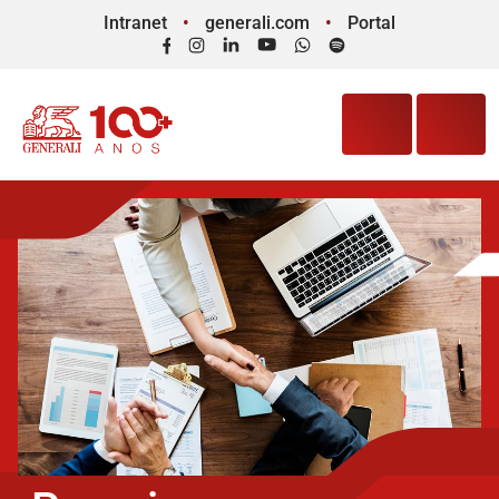
Intranet
generali.com
Portal
Facebook
Instagram
LinkedIn
YouTube
WhatsApp
Spotify