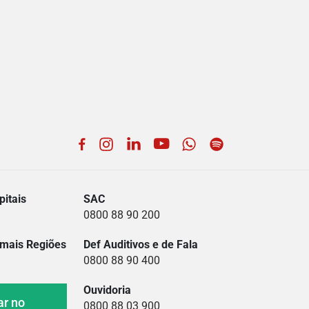
Facebook
Instagram
LinkedIn
YouTube
WhatsApp
Spotify
itais
SAC
0800 88 90 200
mais Regiões
Def Auditivos e de Fala
0800 88 90 400
Ouvidoria
ar no
0800 88 03 900