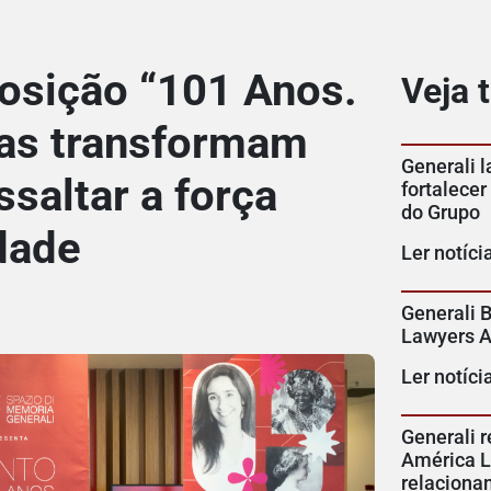
posição “101 Anos.
Veja
las transformam
Generali 
saltar a força
fortalecer
do Grupo
dade
Ler notíci
Generali B
Lawyers 
Ler notíci
Generali r
América La
relaciona