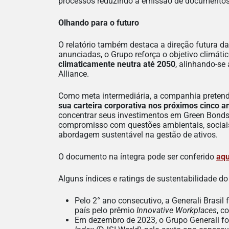
processos reduzindo a emissão de documentos
Olhando para o futuro
O relatório também destaca a direção futura da
anunciadas, o Grupo reforça o objetivo climáti
climaticamente neutra até 2050
, alinhando-s
Alliance.
Como meta intermediária, a companhia preten
sua carteira corporativa nos próximos cinco a
concentrar seus investimentos em Green Bonds
compromisso com questões ambientais, sociais
abordagem sustentável na gestão de ativos.
O documento na íntegra pode ser conferido
aqu
Alguns índices e ratings de sustentabilidade do
Pelo 2° ano consecutivo, a Generali Brasi
país pelo prêmio
Innovative Workplaces
, c
Em dezembro de 2023, o Grupo Generali f