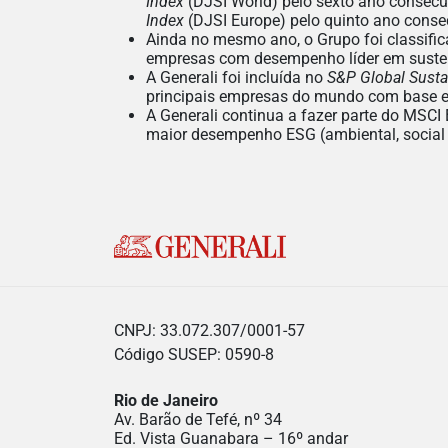
Index
(DJSI World) pelo sexto ano consecu
Index
(DJSI Europe) pelo quinto ano conse
Ainda no mesmo ano, o Grupo foi classifi
empresas com desempenho líder em sustent
A Generali foi incluída no
S&P Global Susta
principais empresas do mundo com base em
A Generali continua a fazer parte do MSCI
maior desempenho ESG (ambiental, social 
CNPJ: 33.072.307/0001-57
Código SUSEP: 0590-8
Rio de Janeiro
Av. Barão de Tefé, nº 34
Ed. Vista Guanabara – 16º andar