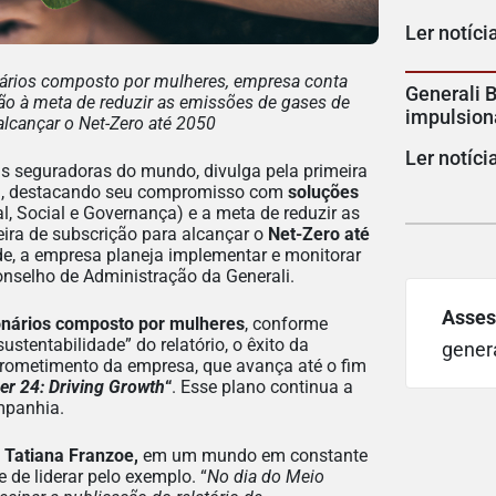
Ler notíci
ários composto por mulheres, empresa conta
Generali B
o à meta de reduzir as emissões de gases de
impulsion
 alcançar o Net-Zero até 2050
Ler notíci
is seguradoras do mundo, divulga pela primeira
il, destacando seu compromisso com
soluções
, Social e Governança) e a meta de reduzir as
eira de subscrição para alcançar o
Net-Zero até
de, a empresa planeja implementar e monitorar
nselho de Administração da Generali.
Asses
onários composto por mulheres
, conforme
stentabilidade” do relatório, o êxito da
gener
prometimento da empresa, que avança até o fim
ner 24: Driving Growth
“
. Esse plano continua a
mpanhia.
, Tatiana Franzoe,
em um mundo em constante
 de liderar pelo exemplo. “
No dia do Meio