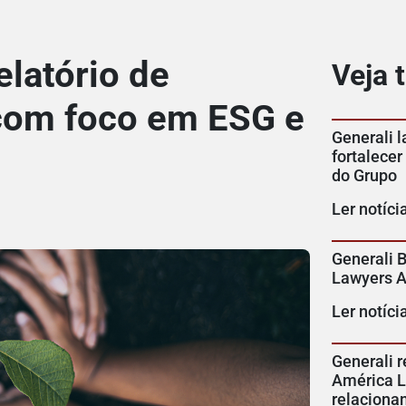
elatório de
Veja
 com foco em ESG e
Generali 
fortalecer
do Grupo
Ler notíci
Generali B
Lawyers 
Ler notíci
Generali r
América La
relaciona