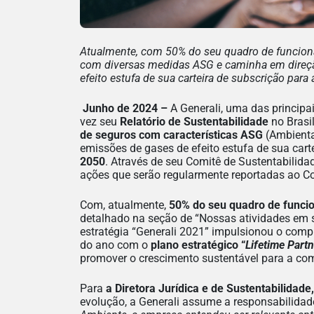
Atualmente, com 50% do seu quadro de funcion
com diversas medidas ASG e caminha em direçã
efeito estufa de sua carteira de subscrição para
Junho de 2024 –
A Generali, uma das principa
vez seu
Relatório de Sustentabilidade
no Bras
de seguros com características ASG
(Ambiental
emissões de gases de efeito estufa de sua cart
2050
. Através de seu Comitê de Sustentabilida
ações que serão regularmente reportadas ao Co
Com, atualmente,
50% do seu quadro de funci
detalhado na seção de “Nossas atividades em su
estratégia “Generali 2021” impulsionou o com
do ano com o
plano estratégico “
Lifetime Part
promover o crescimento sustentável para a co
Para
a Diretora Jurídica e de Sustentabilidade
evolução, a Generali assume a responsabilidade