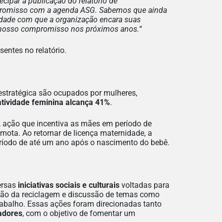
cipar a publicação do relatório de
mpromisso com a agenda ASG. Sabemos que ainda
iedade com que a organização encara suas
, nosso compromisso nos próximos anos.
“
entes no relatório.
 estratégica são ocupados por mulheres,
atividade feminina alcança 41%
.
, ação que incentiva as mães em período de
ta. Ao retornar de licença maternidade, a
eríodo de até um ano após o nascimento do bebê.
ersas
iniciativas sociais e culturais
voltadas para
ção da reciclagem e discussão de temas como
rabalho. Essas ações foram direcionadas tanto
adores
, com o objetivo de fomentar um