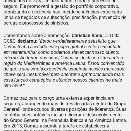
atividades do GC&C relacionadas a todo o processo de
seguro. Ele promoverá a gestão do portfólio corporativo,
otimizando a eficiência nas interdependências entre cada
linha de negócios de subscrição, precificação, prevenção de
perdas e processos de sinistros.
Comentando sobre a nomeação,
Christian Kanu
, CEO da
GC&C,
declarou
: “
Estou verdadeiramente satisfeito que
Carlos tenha aceitado este papel global e estou encantado
em testemunhar como podemos alavancar nosso talento
interno. Ao longo dos anos, Carlos se destacou liderando a
região do Mediterrâneo e América Latina. Estou convencido
de que a sua ampla experiência adquirida nesses mercados-
chave será inestimável para orientar e aprimorar ainda mais
essa função estratégica e atender nossos clientes no mais
alto nível.
“
Gomez traz para o cargo uma extensa experiência em
seguros, abrangendo mais de três décadas dentro do Grupo
Generali, onde ocupou diversas posições de liderança. Suas
contribuições notáveis incluem liderar o desenvolvimento
do Grupo Generali na Península Ibérica e na América Latina.
Em 2013, Gomez assumiu a tarefa de estabelecer a