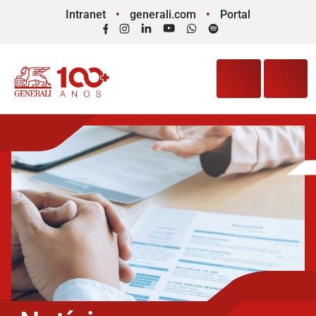
Intranet
generali.com
Portal
Facebook
Instagram
LinkedIn
YouTube
WhatsApp
Spotify