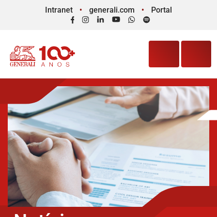
Intranet
generali.com
Portal
Facebook
Instagram
LinkedIn
YouTube
WhatsApp
Spotify