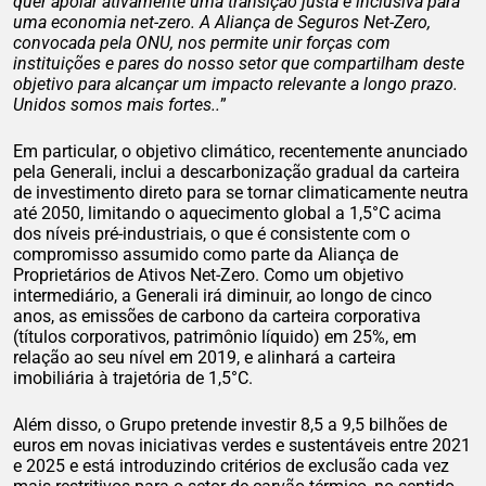
quer apoiar ativamente uma transição justa e inclusiva para
uma economia net-zero. A Aliança de Seguros Net-Zero,
convocada pela ONU, nos permite unir forças com
instituições e pares do nosso setor que compartilham deste
objetivo para alcançar um impacto relevante a longo prazo.
Unidos somos mais fortes..
”
Em particular, o objetivo climático, recentemente anunciado
pela Generali, inclui a descarbonização gradual da carteira
de investimento direto para se tornar climaticamente neutra
até 2050, limitando o aquecimento global a 1,5°C acima
dos níveis pré-industriais, o que é consistente com o
compromisso assumido como parte da Aliança de
Proprietários de Ativos Net-Zero. Como um objetivo
intermediário, a Generali irá diminuir, ao longo de cinco
anos, as emissões de carbono da carteira corporativa
(títulos corporativos, patrimônio líquido) em 25%, em
relação ao seu nível em 2019, e alinhará a carteira
imobiliária à trajetória de 1,5°C.
Além disso, o Grupo pretende investir 8,5 a 9,5 bilhões de
euros em novas iniciativas verdes e sustentáveis entre 2021
e 2025 e está introduzindo critérios de exclusão cada vez