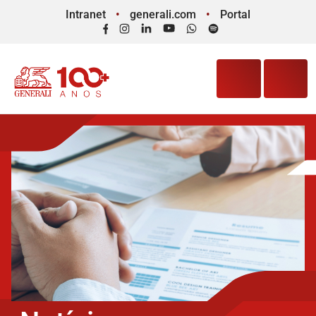
Intranet
generali.com
Portal
Facebook
Instagram
LinkedIn
YouTube
WhatsApp
Spotify