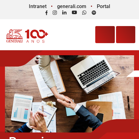
Intranet
generali.com
Portal
Facebook
Instagram
LinkedIn
YouTube
WhatsApp
Spotify