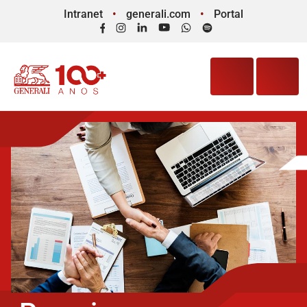
Intranet
generali.com
Portal
Facebook
Instagram
LinkedIn
YouTube
WhatsApp
Spotify