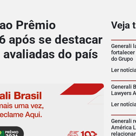
 ao Prêmio
Veja
6 após se destacar
Generali 
 avaliadas do país
fortalecer
do Grupo
Ler notíci
Generali B
Lawyers 
Ler notíci
Generali r
América La
relaciona