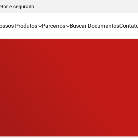
etor e segurado
ossos Produtos
Parceiros
Buscar Documentos
Contat