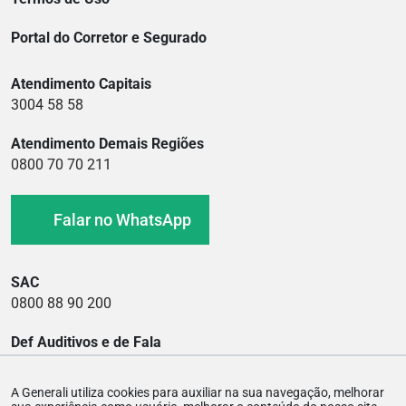
Portal do Corretor e Segurado
Atendimento Capitais
3004 58 58
Atendimento Demais Regiões
0800 70 70 211
Falar no WhatsApp
SAC
0800 88 90 200
Def Auditivos e de Fala
0800 88 90 400
A Generali utiliza cookies para auxiliar na sua navegação, melhorar
Ouvidoria