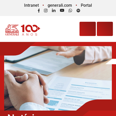
Intranet
generali.com
Portal
Facebook
Instagram
LinkedIn
YouTube
WhatsApp
Spotify