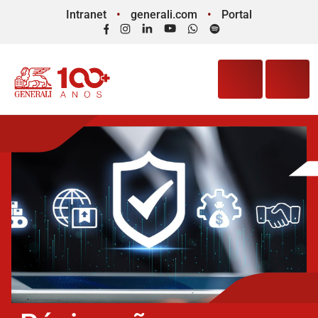
Intranet
generali.com
Portal
Facebook
Instagram
LinkedIn
YouTube
WhatsApp
Spotify