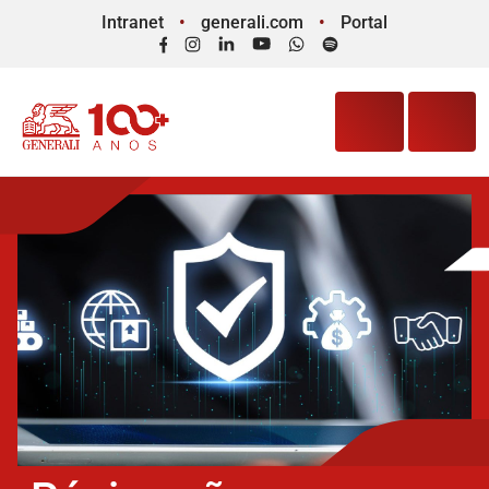
Intranet
generali.com
Portal
Facebook
Instagram
LinkedIn
YouTube
WhatsApp
Spotify