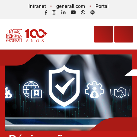
Intranet
generali.com
Portal
Facebook
Instagram
LinkedIn
YouTube
WhatsApp
Spotify