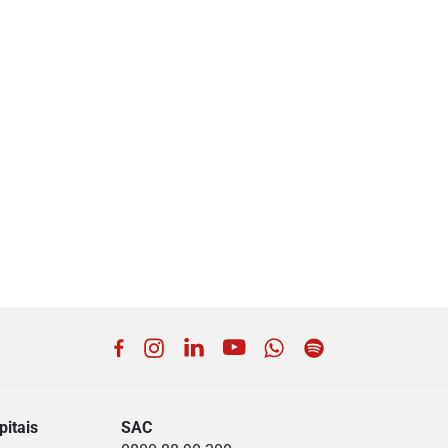
Facebook
Instagram
LinkedIn
YouTube
WhatsApp
Spotify
itais
SAC