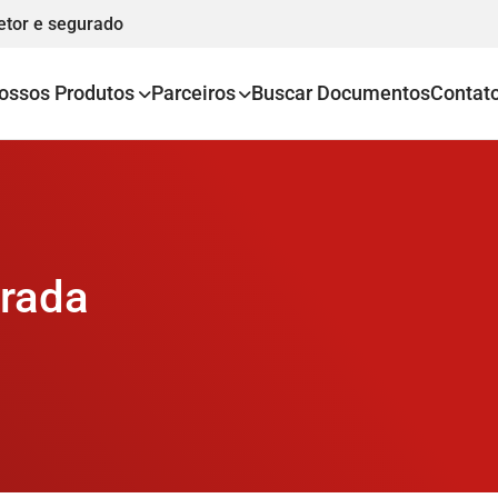
etor e segurado
ossos Produtos
Parceiros
Buscar Documentos
Contat
trada